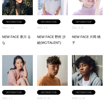
INFOMATION
INFOMATION
INFOMATION
2021.7.12
2021.7.9
2021.5.15
NEW FACE 香川 る
NEW FACE 野村 沙
NEW FACE 片岡 桃
な
綾(MC/TALENT)
子
INFOMATION
INFOMATION
INFOMATION
2021.1.7
2020.11.10
2020.11.10