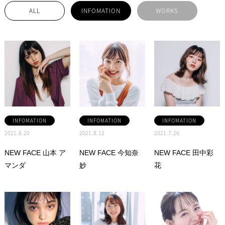
ALL
INFOMATION
WORKS
INFOMATION
INFOMATION
INFOMATION
2021.8.20
2021.8.12
2021.7.26
NEW FACE 山本 ア
NEW FACE 今知奈
NEW FACE 田中彩
マンダ
妙
花