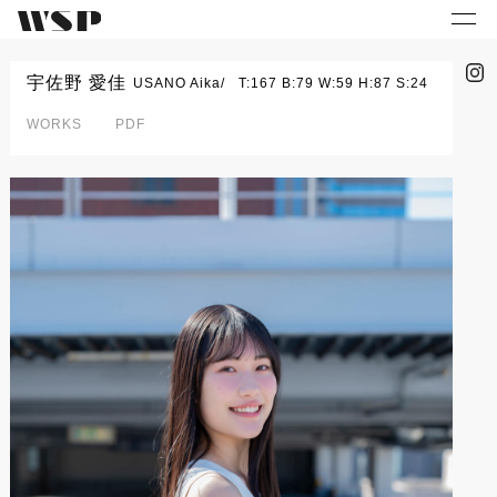
宇佐野 愛佳
USANO Aika
T:167 B:79 W:59 H:87 S:24
WORKS
PDF