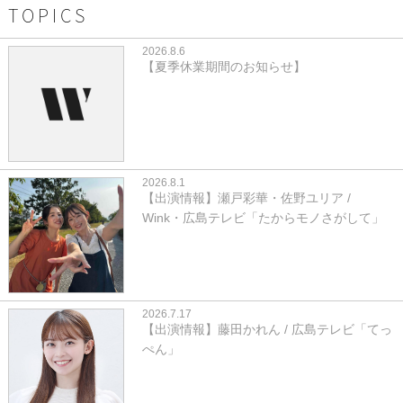
TOPICS
2026.8.6
【夏季休業期間のお知らせ】
2026.8.1
【出演情報】瀬戸彩華・佐野ユリア /
Wink・広島テレビ「たからモノさがして」
2026.7.17
【出演情報】藤田かれん / 広島テレビ「てっ
ぺん」