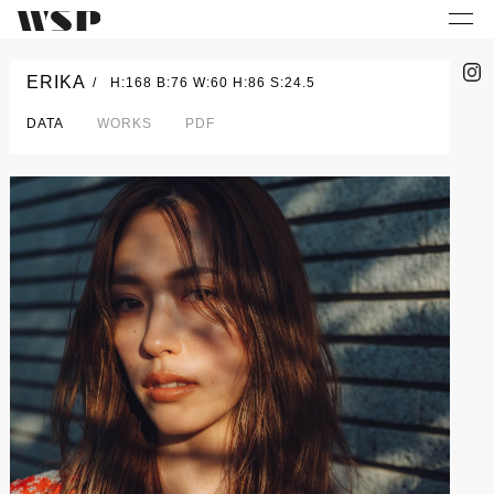
ERIKA
H:168 B:76 W:60 H:86 S:24.5
DATA
WORKS
PDF