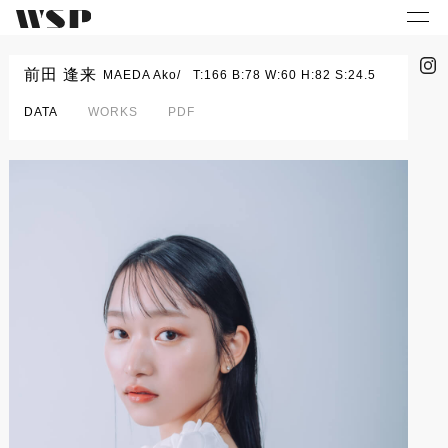
前田 逢来
MAEDA Ako
T:166 B:78 W:60 H:82 S:24.5
DATA
WORKS
PDF